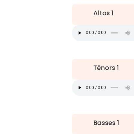
Altos 1
Ténors 1
Basses 1