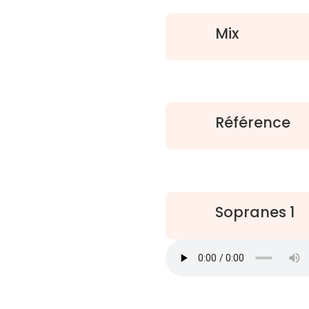
Mix
Référence
Sopranes 1