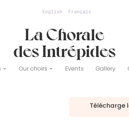
English
Français
La Chorale
des Intrépides
s
Our choirs
Events
Gallery
Télécharge l