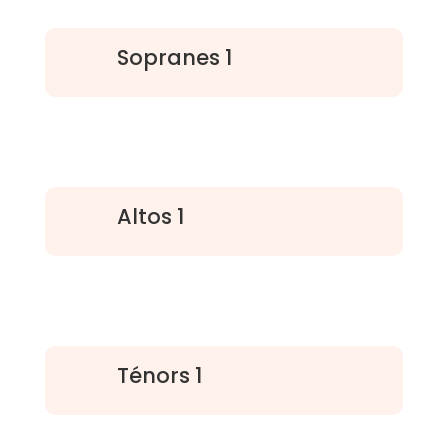
Sopranes 1
Altos 1
Ténors 1